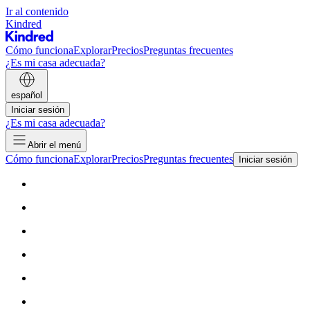
Ir al contenido
Kindred
Cómo funciona
Explorar
Precios
Preguntas frecuentes
¿Es mi casa adecuada?
español
Iniciar sesión
¿Es mi casa adecuada?
Abrir el menú
Cómo funciona
Explorar
Precios
Preguntas frecuentes
Iniciar sesión