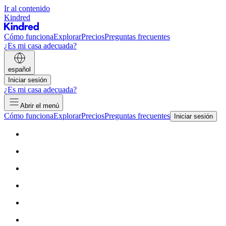
Ir al contenido
Kindred
Cómo funciona
Explorar
Precios
Preguntas frecuentes
¿Es mi casa adecuada?
español
Iniciar sesión
¿Es mi casa adecuada?
Abrir el menú
Cómo funciona
Explorar
Precios
Preguntas frecuentes
Iniciar sesión