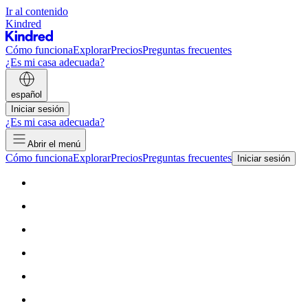
Ir al contenido
Kindred
Cómo funciona
Explorar
Precios
Preguntas frecuentes
¿Es mi casa adecuada?
español
Iniciar sesión
¿Es mi casa adecuada?
Abrir el menú
Cómo funciona
Explorar
Precios
Preguntas frecuentes
Iniciar sesión