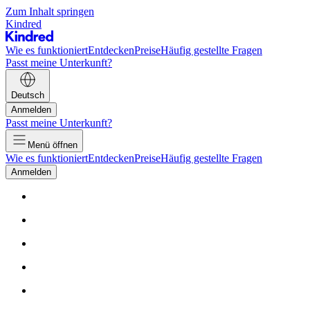
Zum Inhalt springen
Kindred
Wie es funktioniert
Entdecken
Preise
Häufig gestellte Fragen
Passt meine Unterkunft?
Deutsch
Anmelden
Passt meine Unterkunft?
Menü öffnen
Wie es funktioniert
Entdecken
Preise
Häufig gestellte Fragen
Anmelden