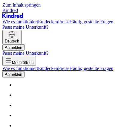
Zum Inhalt springen
Kindred
Wie es funktioniert
Entdecken
Preise
Häufig gestellte Fragen
Passt meine Unterkunft?
Deutsch
Anmelden
Passt meine Unterkunft?
Menü öffnen
Wie es funktioniert
Entdecken
Preise
Häufig gestellte Fragen
Anmelden