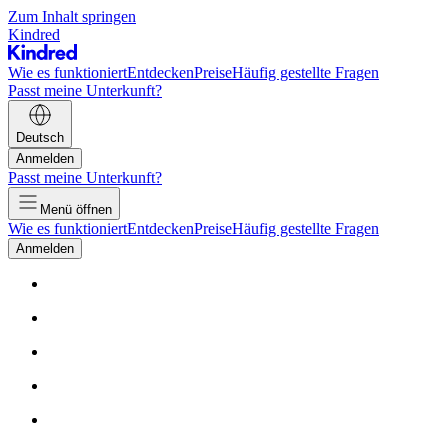
Zum Inhalt springen
Kindred
Wie es funktioniert
Entdecken
Preise
Häufig gestellte Fragen
Passt meine Unterkunft?
Deutsch
Anmelden
Passt meine Unterkunft?
Menü öffnen
Wie es funktioniert
Entdecken
Preise
Häufig gestellte Fragen
Anmelden