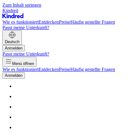
Zum Inhalt springen
Kindred
Wie es funktioniert
Entdecken
Preise
Häufig gestellte Fragen
Passt meine Unterkunft?
Deutsch
Anmelden
Passt meine Unterkunft?
Menü öffnen
Wie es funktioniert
Entdecken
Preise
Häufig gestellte Fragen
Anmelden