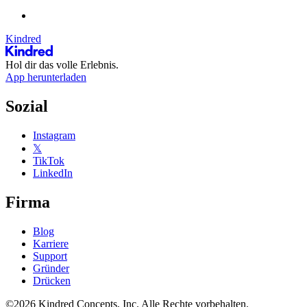
Kindred
Hol dir das volle Erlebnis.
App herunterladen
Sozial
Instagram
𝕏
TikTok
LinkedIn
Firma
Blog
Karriere
Support
Gründer
Drücken
©2026 Kindred Concepts, Inc. Alle Rechte vorbehalten.