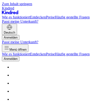
Zum Inhalt springen
Kindred
Wie es funktioniert
Entdecken
Preise
Häufig gestellte Fragen
Passt meine Unterkunft?
Deutsch
Anmelden
Passt meine Unterkunft?
Menü öffnen
Wie es funktioniert
Entdecken
Preise
Häufig gestellte Fragen
Anmelden