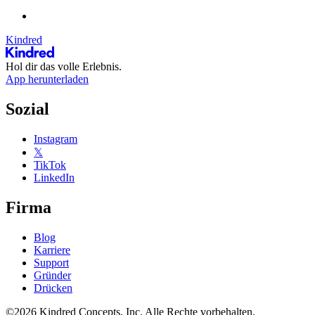
Kindred
Hol dir das volle Erlebnis.
App herunterladen
Sozial
Instagram
𝕏
TikTok
LinkedIn
Firma
Blog
Karriere
Support
Gründer
Drücken
©2026 Kindred Concepts, Inc. Alle Rechte vorbehalten.