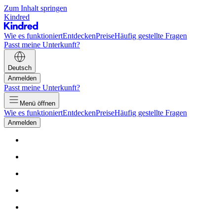
Zum Inhalt springen
Kindred
Wie es funktioniert
Entdecken
Preise
Häufig gestellte Fragen
Passt meine Unterkunft?
Deutsch
Anmelden
Passt meine Unterkunft?
Menü öffnen
Wie es funktioniert
Entdecken
Preise
Häufig gestellte Fragen
Anmelden