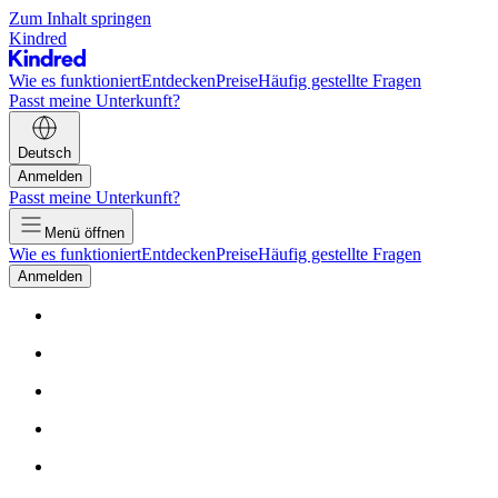
Zum Inhalt springen
Kindred
Wie es funktioniert
Entdecken
Preise
Häufig gestellte Fragen
Passt meine Unterkunft?
Deutsch
Anmelden
Passt meine Unterkunft?
Menü öffnen
Wie es funktioniert
Entdecken
Preise
Häufig gestellte Fragen
Anmelden