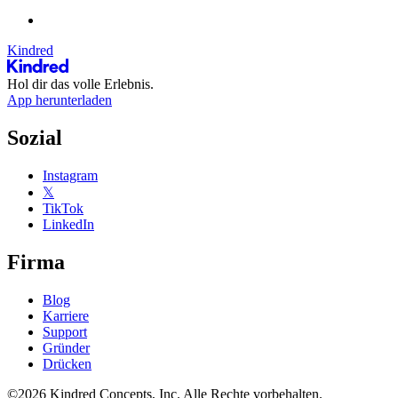
Kindred
Hol dir das volle Erlebnis.
App herunterladen
Sozial
Instagram
𝕏
TikTok
LinkedIn
Firma
Blog
Karriere
Support
Gründer
Drücken
©2026 Kindred Concepts, Inc. Alle Rechte vorbehalten.