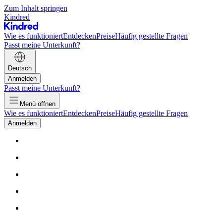
Zum Inhalt springen
Kindred
Wie es funktioniert
Entdecken
Preise
Häufig gestellte Fragen
Passt meine Unterkunft?
Deutsch
Anmelden
Passt meine Unterkunft?
Menü öffnen
Wie es funktioniert
Entdecken
Preise
Häufig gestellte Fragen
Anmelden