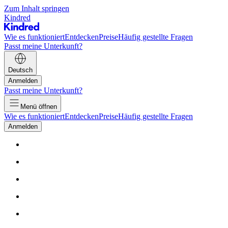
Zum Inhalt springen
Kindred
Wie es funktioniert
Entdecken
Preise
Häufig gestellte Fragen
Passt meine Unterkunft?
Deutsch
Anmelden
Passt meine Unterkunft?
Menü öffnen
Wie es funktioniert
Entdecken
Preise
Häufig gestellte Fragen
Anmelden