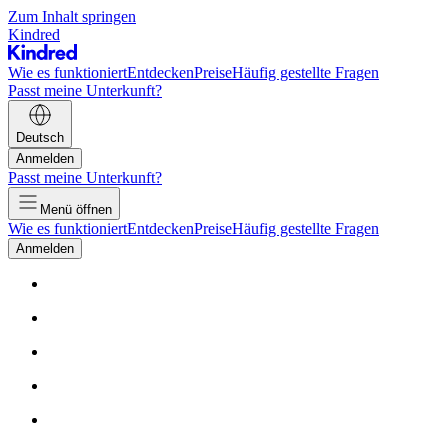
Zum Inhalt springen
Kindred
Wie es funktioniert
Entdecken
Preise
Häufig gestellte Fragen
Passt meine Unterkunft?
Deutsch
Anmelden
Passt meine Unterkunft?
Menü öffnen
Wie es funktioniert
Entdecken
Preise
Häufig gestellte Fragen
Anmelden