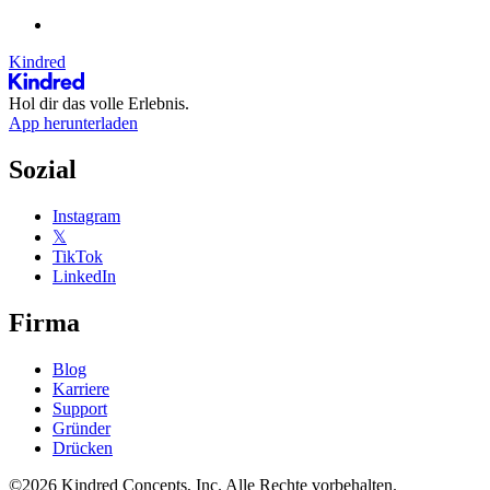
Kindred
Hol dir das volle Erlebnis.
App herunterladen
Sozial
Instagram
𝕏
TikTok
LinkedIn
Firma
Blog
Karriere
Support
Gründer
Drücken
©2026 Kindred Concepts, Inc. Alle Rechte vorbehalten.