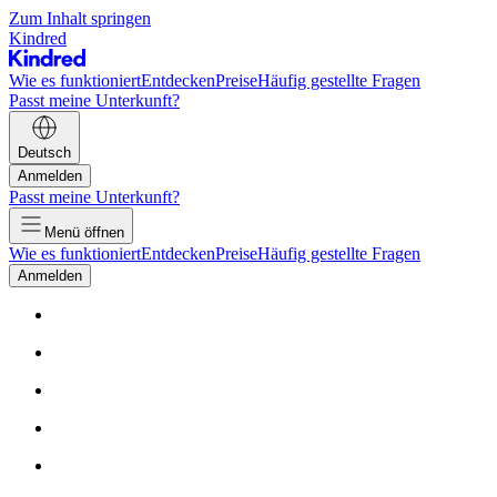
Zum Inhalt springen
Kindred
Wie es funktioniert
Entdecken
Preise
Häufig gestellte Fragen
Passt meine Unterkunft?
Deutsch
Anmelden
Passt meine Unterkunft?
Menü öffnen
Wie es funktioniert
Entdecken
Preise
Häufig gestellte Fragen
Anmelden