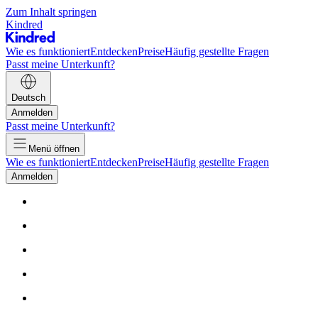
Zum Inhalt springen
Kindred
Wie es funktioniert
Entdecken
Preise
Häufig gestellte Fragen
Passt meine Unterkunft?
Deutsch
Anmelden
Passt meine Unterkunft?
Menü öffnen
Wie es funktioniert
Entdecken
Preise
Häufig gestellte Fragen
Anmelden