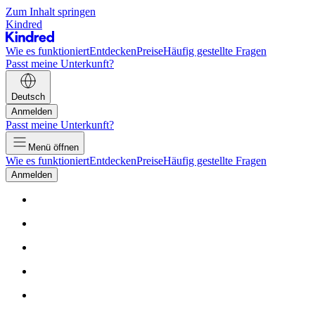
Zum Inhalt springen
Kindred
Wie es funktioniert
Entdecken
Preise
Häufig gestellte Fragen
Passt meine Unterkunft?
Deutsch
Anmelden
Passt meine Unterkunft?
Menü öffnen
Wie es funktioniert
Entdecken
Preise
Häufig gestellte Fragen
Anmelden