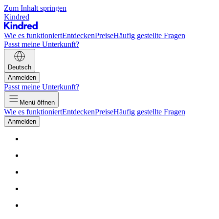
Zum Inhalt springen
Kindred
Wie es funktioniert
Entdecken
Preise
Häufig gestellte Fragen
Passt meine Unterkunft?
Deutsch
Anmelden
Passt meine Unterkunft?
Menü öffnen
Wie es funktioniert
Entdecken
Preise
Häufig gestellte Fragen
Anmelden