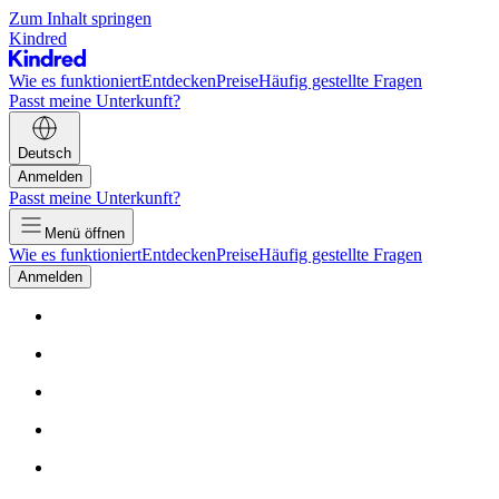
Zum Inhalt springen
Kindred
Wie es funktioniert
Entdecken
Preise
Häufig gestellte Fragen
Passt meine Unterkunft?
Deutsch
Anmelden
Passt meine Unterkunft?
Menü öffnen
Wie es funktioniert
Entdecken
Preise
Häufig gestellte Fragen
Anmelden