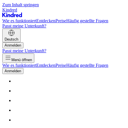
Zum Inhalt springen
Kindred
Wie es funktioniert
Entdecken
Preise
Häufig gestellte Fragen
Passt meine Unterkunft?
Deutsch
Anmelden
Passt meine Unterkunft?
Menü öffnen
Wie es funktioniert
Entdecken
Preise
Häufig gestellte Fragen
Anmelden