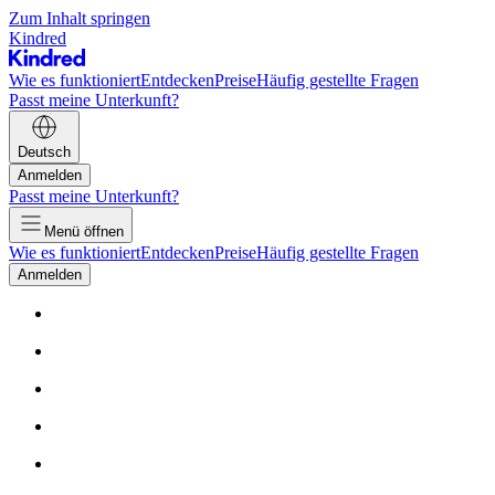
Zum Inhalt springen
Kindred
Wie es funktioniert
Entdecken
Preise
Häufig gestellte Fragen
Passt meine Unterkunft?
Deutsch
Anmelden
Passt meine Unterkunft?
Menü öffnen
Wie es funktioniert
Entdecken
Preise
Häufig gestellte Fragen
Anmelden