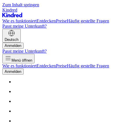
Zum Inhalt springen
Kindred
Wie es funktioniert
Entdecken
Preise
Häufig gestellte Fragen
Passt meine Unterkunft?
Deutsch
Anmelden
Passt meine Unterkunft?
Menü öffnen
Wie es funktioniert
Entdecken
Preise
Häufig gestellte Fragen
Anmelden