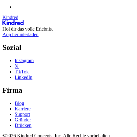
Kindred
Hol dir das volle Erlebnis.
App herunterladen
Sozial
Instagram
𝕏
TikTok
LinkedIn
Firma
Blog
Karriere
Support
Gründer
Drücken
©2026 Kindred Concepts, Inc. Alle Rechte vorbehalten.