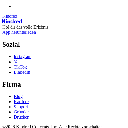
Kindred
Hol dir das volle Erlebnis.
App herunterladen
Sozial
Instagram
𝕏
TikTok
LinkedIn
Firma
Blog
Karriere
Support
Gründer
Drücken
©2026 Kindred Concepts, Inc. Alle Rechte vorbehalten.