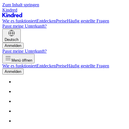
Zum Inhalt springen
Kindred
Wie es funktioniert
Entdecken
Preise
Häufig gestellte Fragen
Passt meine Unterkunft?
Deutsch
Anmelden
Passt meine Unterkunft?
Menü öffnen
Wie es funktioniert
Entdecken
Preise
Häufig gestellte Fragen
Anmelden