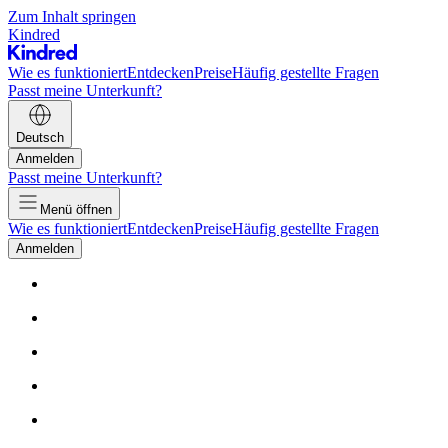
Zum Inhalt springen
Kindred
Wie es funktioniert
Entdecken
Preise
Häufig gestellte Fragen
Passt meine Unterkunft?
Deutsch
Anmelden
Passt meine Unterkunft?
Menü öffnen
Wie es funktioniert
Entdecken
Preise
Häufig gestellte Fragen
Anmelden