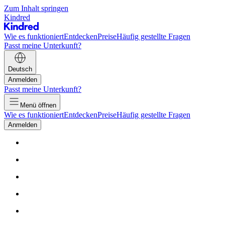
Zum Inhalt springen
Kindred
Wie es funktioniert
Entdecken
Preise
Häufig gestellte Fragen
Passt meine Unterkunft?
Deutsch
Anmelden
Passt meine Unterkunft?
Menü öffnen
Wie es funktioniert
Entdecken
Preise
Häufig gestellte Fragen
Anmelden