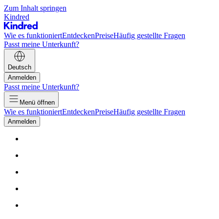
Zum Inhalt springen
Kindred
Wie es funktioniert
Entdecken
Preise
Häufig gestellte Fragen
Passt meine Unterkunft?
Deutsch
Anmelden
Passt meine Unterkunft?
Menü öffnen
Wie es funktioniert
Entdecken
Preise
Häufig gestellte Fragen
Anmelden