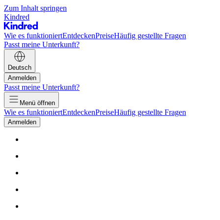
Zum Inhalt springen
Kindred
Wie es funktioniert
Entdecken
Preise
Häufig gestellte Fragen
Passt meine Unterkunft?
Deutsch
Anmelden
Passt meine Unterkunft?
Menü öffnen
Wie es funktioniert
Entdecken
Preise
Häufig gestellte Fragen
Anmelden