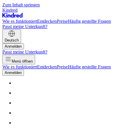
Zum Inhalt springen
Kindred
Wie es funktioniert
Entdecken
Preise
Häufig gestellte Fragen
Passt meine Unterkunft?
Deutsch
Anmelden
Passt meine Unterkunft?
Menü öffnen
Wie es funktioniert
Entdecken
Preise
Häufig gestellte Fragen
Anmelden