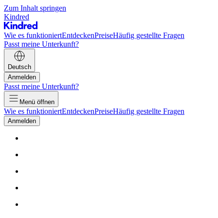
Zum Inhalt springen
Kindred
Wie es funktioniert
Entdecken
Preise
Häufig gestellte Fragen
Passt meine Unterkunft?
Deutsch
Anmelden
Passt meine Unterkunft?
Menü öffnen
Wie es funktioniert
Entdecken
Preise
Häufig gestellte Fragen
Anmelden