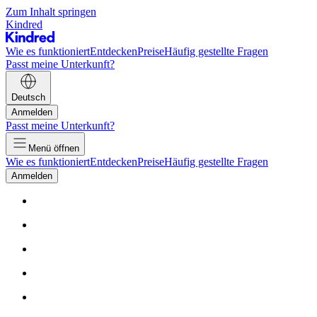
Zum Inhalt springen
Kindred
Wie es funktioniert
Entdecken
Preise
Häufig gestellte Fragen
Passt meine Unterkunft?
Deutsch
Anmelden
Passt meine Unterkunft?
Menü öffnen
Wie es funktioniert
Entdecken
Preise
Häufig gestellte Fragen
Anmelden