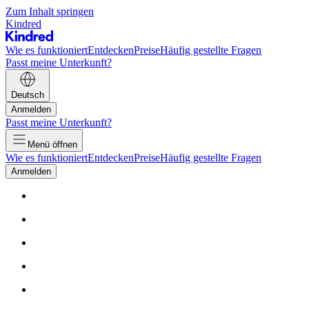
Zum Inhalt springen
Kindred
Wie es funktioniert
Entdecken
Preise
Häufig gestellte Fragen
Passt meine Unterkunft?
Deutsch
Anmelden
Passt meine Unterkunft?
Menü öffnen
Wie es funktioniert
Entdecken
Preise
Häufig gestellte Fragen
Anmelden