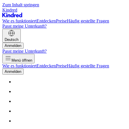
Zum Inhalt springen
Kindred
Wie es funktioniert
Entdecken
Preise
Häufig gestellte Fragen
Passt meine Unterkunft?
Deutsch
Anmelden
Passt meine Unterkunft?
Menü öffnen
Wie es funktioniert
Entdecken
Preise
Häufig gestellte Fragen
Anmelden