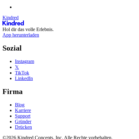
Kindred
Hol dir das volle Erlebnis.
App herunterladen
Sozial
Instagram
𝕏
TikTok
LinkedIn
Firma
Blog
Karriere
Support
Gründer
Drücken
©2026 Kindred Concepts, Inc. Alle Rechte vorbehalten.