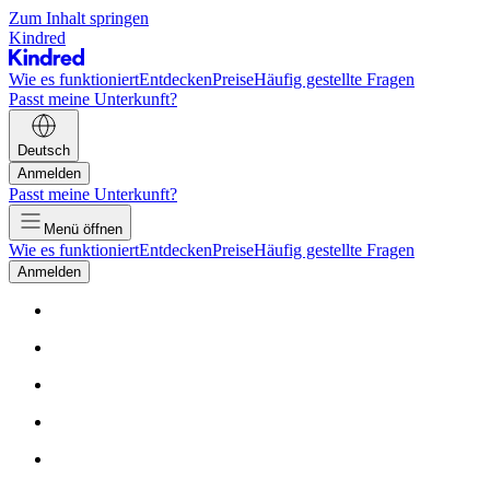
Zum Inhalt springen
Kindred
Wie es funktioniert
Entdecken
Preise
Häufig gestellte Fragen
Passt meine Unterkunft?
Deutsch
Anmelden
Passt meine Unterkunft?
Menü öffnen
Wie es funktioniert
Entdecken
Preise
Häufig gestellte Fragen
Anmelden