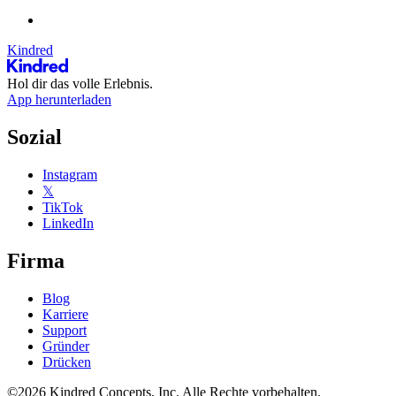
Kindred
Hol dir das volle Erlebnis.
App herunterladen
Sozial
Instagram
𝕏
TikTok
LinkedIn
Firma
Blog
Karriere
Support
Gründer
Drücken
©2026 Kindred Concepts, Inc. Alle Rechte vorbehalten.