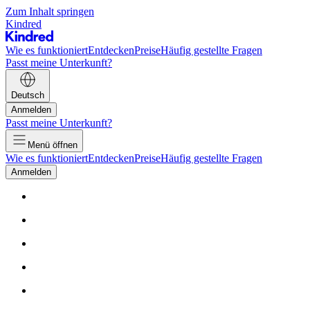
Zum Inhalt springen
Kindred
Wie es funktioniert
Entdecken
Preise
Häufig gestellte Fragen
Passt meine Unterkunft?
Deutsch
Anmelden
Passt meine Unterkunft?
Menü öffnen
Wie es funktioniert
Entdecken
Preise
Häufig gestellte Fragen
Anmelden