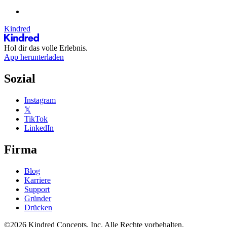
Kindred
Hol dir das volle Erlebnis.
App herunterladen
Sozial
Instagram
𝕏
TikTok
LinkedIn
Firma
Blog
Karriere
Support
Gründer
Drücken
©2026 Kindred Concepts, Inc. Alle Rechte vorbehalten.