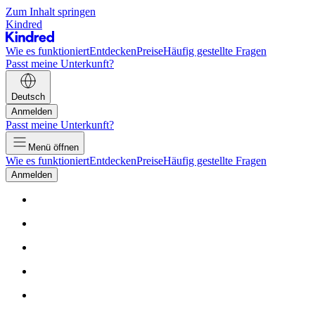
Zum Inhalt springen
Kindred
Wie es funktioniert
Entdecken
Preise
Häufig gestellte Fragen
Passt meine Unterkunft?
Deutsch
Anmelden
Passt meine Unterkunft?
Menü öffnen
Wie es funktioniert
Entdecken
Preise
Häufig gestellte Fragen
Anmelden