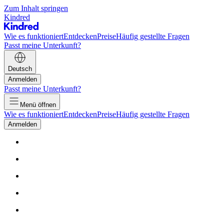
Zum Inhalt springen
Kindred
Wie es funktioniert
Entdecken
Preise
Häufig gestellte Fragen
Passt meine Unterkunft?
Deutsch
Anmelden
Passt meine Unterkunft?
Menü öffnen
Wie es funktioniert
Entdecken
Preise
Häufig gestellte Fragen
Anmelden