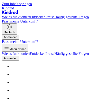
Zum Inhalt springen
Kindred
Wie es funktioniert
Entdecken
Preise
Häufig gestellte Fragen
Passt meine Unterkunft?
Deutsch
Anmelden
Passt meine Unterkunft?
Menü öffnen
Wie es funktioniert
Entdecken
Preise
Häufig gestellte Fragen
Anmelden