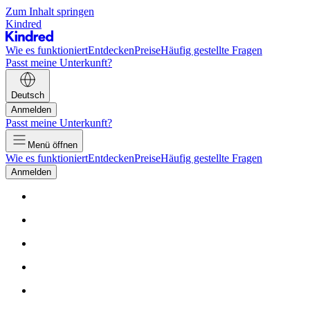
Zum Inhalt springen
Kindred
Wie es funktioniert
Entdecken
Preise
Häufig gestellte Fragen
Passt meine Unterkunft?
Deutsch
Anmelden
Passt meine Unterkunft?
Menü öffnen
Wie es funktioniert
Entdecken
Preise
Häufig gestellte Fragen
Anmelden