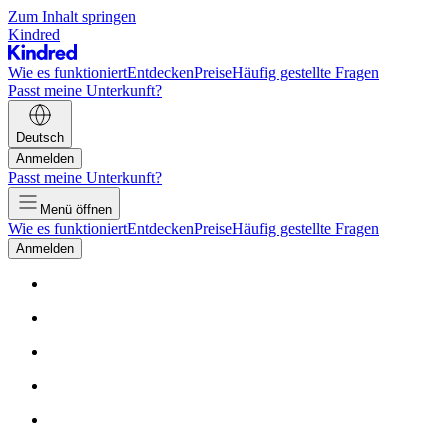
Zum Inhalt springen
Kindred
Wie es funktioniert
Entdecken
Preise
Häufig gestellte Fragen
Passt meine Unterkunft?
Deutsch
Anmelden
Passt meine Unterkunft?
Menü öffnen
Wie es funktioniert
Entdecken
Preise
Häufig gestellte Fragen
Anmelden