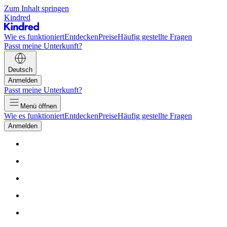
Zum Inhalt springen
Kindred
Wie es funktioniert
Entdecken
Preise
Häufig gestellte Fragen
Passt meine Unterkunft?
Deutsch
Anmelden
Passt meine Unterkunft?
Menü öffnen
Wie es funktioniert
Entdecken
Preise
Häufig gestellte Fragen
Anmelden