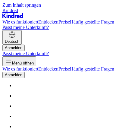
Zum Inhalt springen
Kindred
Wie es funktioniert
Entdecken
Preise
Häufig gestellte Fragen
Passt meine Unterkunft?
Deutsch
Anmelden
Passt meine Unterkunft?
Menü öffnen
Wie es funktioniert
Entdecken
Preise
Häufig gestellte Fragen
Anmelden