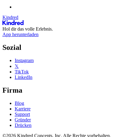
Kindred
Hol dir das volle Erlebnis.
App herunterladen
Sozial
Instagram
𝕏
TikTok
LinkedIn
Firma
Blog
Karriere
Support
Gründer
Drücken
©2026 Kindred Concepts, Inc. Alle Rechte vorbehalten.